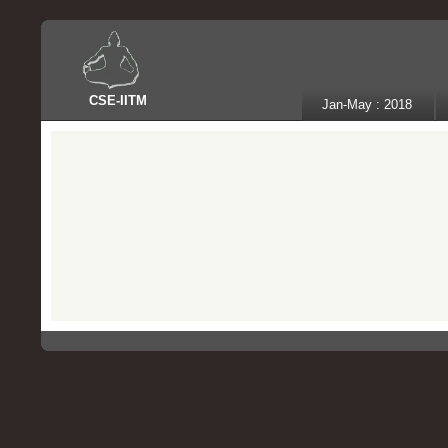
CSE
-
IITM
Jan-May : 2018